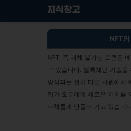
컨
지식창고
텐
츠
로
NFT가 예술을 혁신하는 방법: 디지털 예술의 새 시대
건
NFT의
너
뛰
기
NFT, 즉 대체 불가능 토큰은
고 있습니다. 블록체인 기술을
방식과는 전혀 다른 차원에서 
집가 모두에게 새로운 기회를 
다채롭게 만들어 가고 있습니다