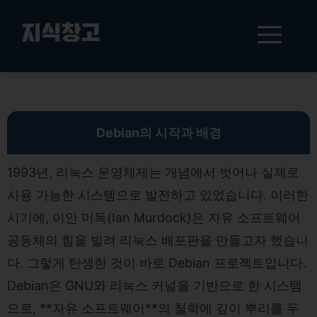
컨
텐
메
지식창고
츠
로
뉴
건
Debian의 역사와 발전 과정
너
뛰
기
Debian의 시작과 배경
1993년, 리눅스 운영체제는 개념에서 벗어나 실제로
사용 가능한 시스템으로 발전하고 있었습니다. 이러한
시기에, 이안 머독(Ian Murdock)은 자유 소프트웨어
공동체의 힘을 빌려 리눅스 배포판을 만들고자 했습니
다. 그렇게 탄생한 것이 바로 Debian 프로젝트입니다.
Debian은 GNU와 리눅스 커널을 기반으로 한 시스템
으로, **자유 소프트웨어**의 철학에 깊이 뿌리를 두