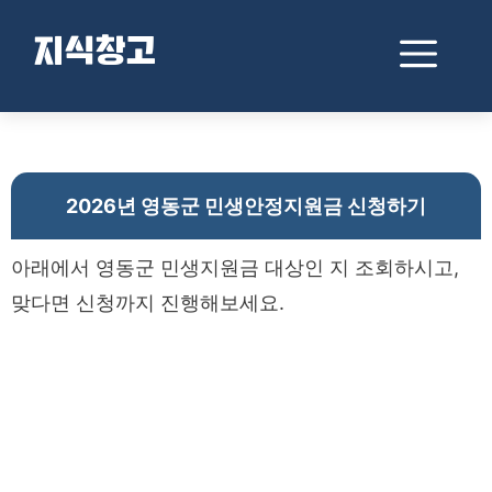
컨
텐
메
지식창고
츠
로
뉴
건
2026년 영동군 민생안정지원금 신청하기
너
뛰
기
2026년 영동군 민생안정지원금 신청하기
아래에서 영동군 민생지원금 대상인 지 조회하시고,
맞다면 신청까지 진행해보세요.