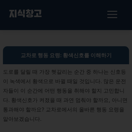
컨
텐
메
지식창고
츠
로
뉴
건
황색신호에 대한 완벽 가이드: 안전한 교차로 통과법과 법적 해석
너
뛰
기
교차로 행동 요령: 황색신호를 이해하기
도로를 달릴 때 가장 헷갈리는 순간 중 하나는 신호등
이 녹색에서 황색으로 바뀔 때일 것입니다. 많은 운전
자들이 이 순간에 어떤 행동을 취해야 할지 고민합니
다. 황색신호가 켜졌을 때 과연 멈춰야 할까요, 아니면
통과해야 할까요? 교차로에서의 올바른 행동 요령을
알아보겠습니다.