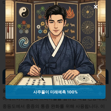
다.
×
스마트플레이스 등록 직업소개사업 신
고(등록)필증
울트라맥세미정 장기 복용 부작용
울트라맥세미정과 울트라셋이알세미서방정은 모두
사주풀이 미래예측 100%
아세트아미노펜과 트라마돌을 함유한 복합 진통제로,
중등도에서 중증의 통증 완화를 위해 사용됩니다. 이