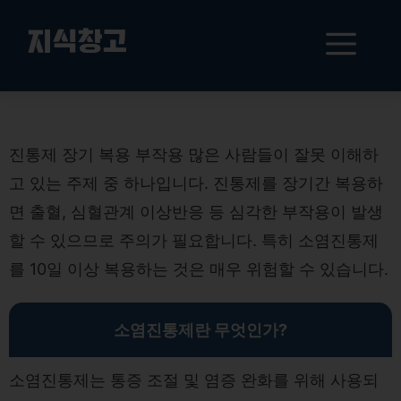
컨
텐
메
지식창고
츠
로
뉴
건
진통제 장기 복용 부작용 경고
너
뛰
진통제 장기 복용 부작용 많은 사람들이 잘못 이해하
기
고 있는 주제 중 하나입니다. 진통제를 장기간 복용하
면 출혈, 심혈관계 이상반응 등 심각한 부작용이 발생
할 수 있으므로 주의가 필요합니다. 특히 소염진통제
를 10일 이상 복용하는 것은 매우 위험할 수 있습니다.
소염진통제란 무엇인가?
소염진통제는 통증 조절 및 염증 완화를 위해 사용되