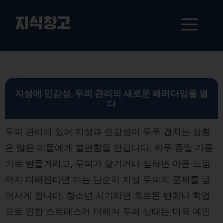
컨
텐
메
지식창고
츠
로
뉴
건
지성 및 민감성 두피 관리: 효과적인 샴푸와 생활 습관으로 해결하기
너
뛰
기
지성에 민감성, 두피 관리의 새로운 패러다임을 열
다
두피 관리에 있어 지성과 민감성이 두루 겹치는 상황
은 많은 이들에게 불편함을 안깁니다. 하루 종일 기름
기로 번들거리고, 두피가 당기거나 심하면 아픈 느낌
까지 더해진다면 이는 단순히 지성 두피의 문제를 넘
어서게 됩니다. 청소년 시기라면 호르몬 변화나 학업
으로 인한 스트레스가 더해져 두피 상태는 더욱 예민