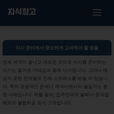
컨
텐
메
지식창고
츠
로
뉴
건
전세 만료 시 필수 체크리스트: 청소비 분쟁부터 계약 연장까지 완벽 가이드
너
뛰
기
이사 준비에서 중요하게 고려해야 할 점들
전세 계약이 끝나고 새로운 곳으로 이사를 준비하는
시기는 즐거운 기대감과 함께 다가옵니다. 그러나 예
상치 못한 문제들로 인해 스트레스를 받을 수 있습니
다. 특히 금융적인 문제나 계약서에서의 불일치는 흔
한 사례입니다. 예를 들어, 집주인과의 불화나 중개업
체와의 불협화음 등이 그것입니다.