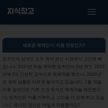
컨
텐
메
지식창고
츠
로
뉴
건
임대차 계약 갱신 전략: 임차인을 위한 필수 가이드
너
뛰
기
새로운 계약인가, 자동 연장인가?
임차인과 임대인 모두 계약 갱신 시점에서 고민에 빠
집니다. 2021년 처음 계약한 임차인이 2년 뒤인 2023
년에 5% 인상된 금액으로 재계약을 했으나, 2025년
의 계약 상황은 다르게 돌아가고 있습니다. 2월 10일
이후 임대인은 기존 조건 유지로 재계약을 제안했으
나, 임차인은 이를 거부하고 고민을 더 깊게 하고 있습
니다. 묵시적 갱신은 어떻게 작용할까요?