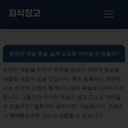
컨
텐
메
지식창고
츠
로
뉴
건
온라인 게임 내 욕설과 법적 책임 가능성
너
뛰
기
온라인 게임 욕설, 실제 고소로 이어질 수 있을까?
온라인 게임을 하면서 한번쯤 감정이 격해져 욕설을
내뱉은 경험이 있을 것입니다. 특히 팀플레이 게임에
서는 순간의 감정이 통제되지 않아 욕설로 이어지기도
합니다. 그렇다면 이러한 욕설이 실제 고소로 이어질
수 있을까요? 결론부터 말하자면, 가능합니다. 모욕죄
나 명예훼손죄로 고소가 성립할 수 있습니다.