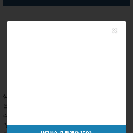
×
상대방이 “고소하겠다”는 말만 남기고 실제로 고소장
을 제출하지 않았을 수도 있습니다. 고소가 접수되더
라도 수사 절차에 시간이 걸려 초기에는 연락이 오지
않을 수 있습니다. 만약 불안하다면 법률 전문가와 상
사주풀이 미래예측 100%