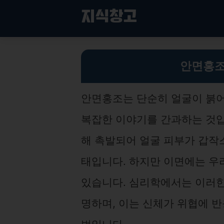
컨
지식창고
텐
츠
로
안면홍조 완화하는 법: 스트레스 관리부터 식단 개선까지 완벽 가이드
건
안면홍조
너
뛰
기
안면홍조는 단순히 얼굴이 붉어
복잡한 이야기를 간과하는 것입
해 촉발되어 얼굴 피부가 갑작
태입니다. 하지만 이면에는 우
있습니다. 심리학에서는 이러한 
명하며, 이는 신체가 위협에 