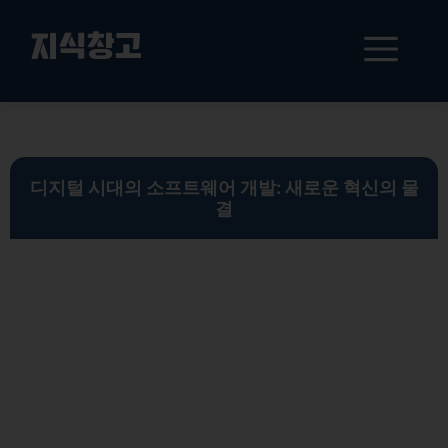
컨
텐
메
지식창고
츠
로
뉴
건
소프트웨어 개발 자동화 도구의 역할과 미래 전망: 최적의 효율성과 신뢰성 확보하기
너
뛰
기
디지털 시대의 소프트웨어 개발: 새로운 혁신의 물
결