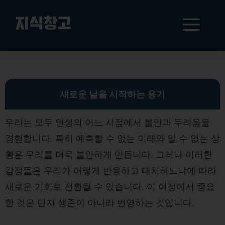
컨
텐
메
지식창고
츠
로
뉴
건
불안 극복과 마음의 평화를 위한 7가지 방법: 마음 챙김과 사회적 연결의 힘
너
뛰
기
새로운 날을 시작하는 용기
우리는 모두 인생의 어느 시점에서 불안과 두려움을
경험합니다. 특히 예측할 수 없는 미래와 알 수 없는 상
황은 우리를 더욱 불안하게 만듭니다. 그러나 이러한
감정들은 우리가 어떻게 반응하고 대처하느냐에 따라
새로운 기회로 전환될 수 있습니다. 이 여정에서 중요
한 것은 단지 생존이 아니라 번영하는 것입니다.