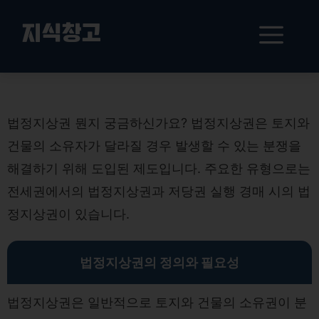
컨
텐
메
지식창고
츠
로
뉴
건
법정지상권 이해하기
너
뛰
법정지상권 뭔지 궁금하신가요? 법정지상권은 토지와
기
건물의 소유자가 달라질 경우 발생할 수 있는 분쟁을
해결하기 위해 도입된 제도입니다. 주요한 유형으로는
전세권에서의 법정지상권과 저당권 실행 경매 시의 법
정지상권이 있습니다.
법정지상권의 정의와 필요성
법정지상권은 일반적으로 토지와 건물의 소유권이 분