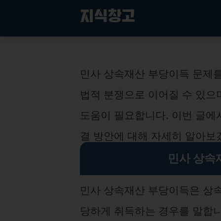
컨
지식창고
텐
츠
로
민사 상속재산 부당이득 해결법
건
너
민사 상속재산 부당이득 문제
뛰
기
법적 분쟁으로 이어질 수 있으
도움이 필요합니다. 이번 글에
결 방안에 대해 자세히 알아보
민사 상속
민사 상속재산 부당이득은 상속
당하게 취득하는 경우를 말합니