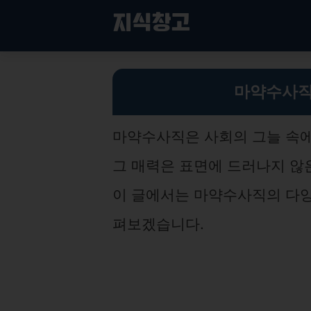
컨
지식창고
텐
츠
로
마약수사직의 매력과 도전: 전문성과 글로벌 경험을 통한 성장 기회
건
마약수사직
너
뛰
기
마약수사직은 사회의 그늘 속에
그 매력은 표면에 드러나지 않
이 글에서는 마약수사직의 다양
펴보겠습니다.