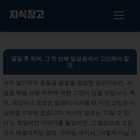
컨
텐
메
지식창고
츠
로
뉴
건
골절 후 회복 가이드: 목발 사용과 올바른 회복 전략
너
뛰
기
골절 후 회복, 그 첫 번째 발걸음에서 고민해야 할
것
새끼 발가락의 중절골 골절을 경험한 당신이라면, 지
금쯤 목발 사용 여부에 대한 고민이 많을 것입니다. 특
히, 개강이나 중요한 일정이 다가올 때 이런 고민은 더
심해질 수밖에 없습니다. 의사의 말로는 ‘디딜 수 있
다’는 희망적인 이야기를 들었지만, 그 말만으로 모든
것이 해결되지는 않죠. 우리는 여기서, ‘어떻게 다닐 것