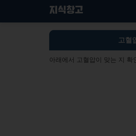
컨
지식창고
텐
츠
로
고혈압 증상 확인하기
건
고혈압
너
뛰
기
아래에서 고혈압이 맞는 지 확