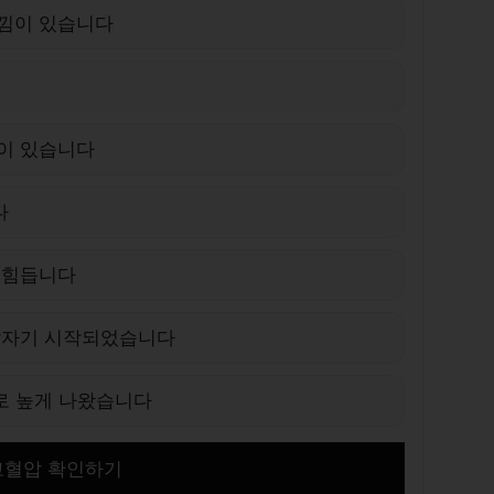
느낌이 있습니다
이 있습니다
다
 힘듭니다
 갑자기 시작되었습니다
로 높게 나왔습니다
고혈압 확인하기