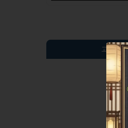
고혈압 증