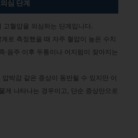
의심 단계
 고혈압을 의심하는 단계입니다.
계로 측정했을 때 자주 혈압이 높은 수치
부족·음주 이후 두통이나 어지럼이 잦아지는
의 압박감 같은 증상이 동반될 수 있지만 이
드물게 나타나는 경우이고, 단순 증상만으로