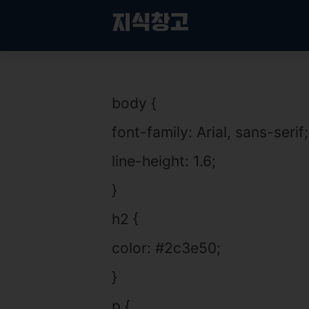
컨
지식창고
텐
츠
로
객체지향 분석의 혁신: AI, 클라우드, 디지털 변혁을 통해 배우는 현대적 접근법
건
너
body {
뛰
기
font-family: Arial, sans-serif;
line-height: 1.6;
}
h2 {
color: #2c3e50;
}
p {