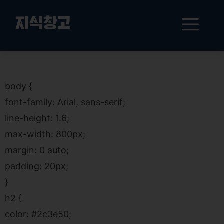
컨
텐
메
지식창고
츠
로
뉴
건
개인 회생 후 재정적 성공을 위한 필수 가이드: 목표 설정부터 기술 활용까지
너
뛰
body {
기
font-family: Arial, sans-serif;
line-height: 1.6;
max-width: 800px;
margin: 0 auto;
padding: 20px;
}
h2 {
color: #2c3e50;