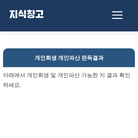
컨
텐
메
지식창고
츠
로
뉴
건
개인회생 개인파산 판독결과
너
뛰
기
개인회생 개인파산 판독결과
아래에서 개인회생 및 개인파산 가능한 지 결과 확인
하세요.